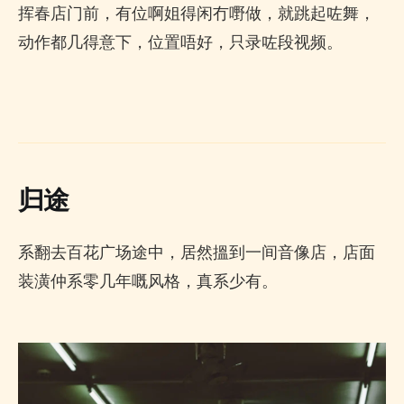
挥春店门前，有位啊姐得闲冇嘢做，就跳起咗舞，
动作都几得意下，位置唔好，只录咗段视频。
归途
系翻去百花广场途中，居然搵到一间音像店，店面
装潢仲系零几年嘅风格，真系少有。