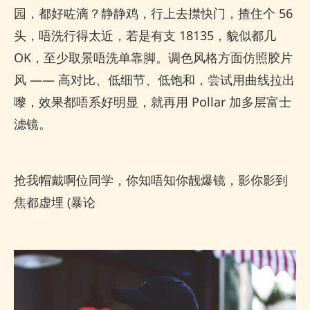
园，都好咗滴？静静鸡，行上去㩒快门，揸住个 56
头，唔洗行得太近，若是有支 18135，貌似都几
OK，至少取景唔洗单靠脚。调色风格方面仿照胶片
风 —— 高对比、低细节、低饱和，尝试用曲线拉出
嚟，效果都唔系好明显，就再用 Pollar 加多层富士
滤镜。
抢我帽戴啊位同学，你知唔知你靓爆镜，影你影到
焦都虚埋 (暴论