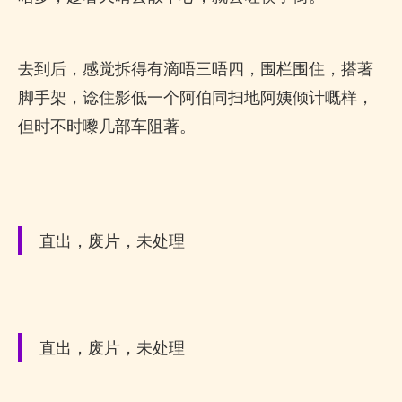
去到后，感觉拆得有滴唔三唔四，围栏围住，搭著
脚手架，谂住影低一个阿伯同扫地阿姨倾计嘅样，
但时不时嚟几部车阻著。
直出，废片，未处理
直出，废片，未处理