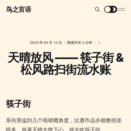
鸟之言语
2020 年 04 月 14 日
阅读时长 4 分钟
他
天晴放风 —— 筷子街 &
松风路扫街流水账
筷子街
系街景揾到几个唔错嘅角度，比赛作品亦都整得差
唔多，趁著天晴去散下心，就去咗筷子街。