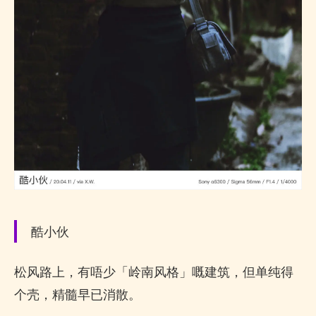
酷小伙
松风路上，有唔少「岭南风格」嘅建筑，但单纯得
个壳，精髓早已消散。