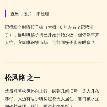
直出，废片，未处理
记得细个时嚟筷子街（大概 10 年左右？记唔清
了），当时嘅筷子街已开始开始拆迁，但依然车来
人往。宜家嘅钢铁市场，可能同筷子街差唔多？
松风路 之一
然后顺著松风路向上行，睇到几间旧屋，兜入几条
巷仔。入边有唔少嘅房屋都无人居住，窗口被水泥
同砖封死晒，估计，呢边都快要拆了。