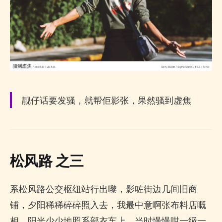
靓仔话要发骚，就帮佢影张，果然骚到虚焦
松风路 之三
系松风路公交枢纽站行出嚟，影咗街边几间旧商
铺，夕阳稀稀碎碎照入去，我最中意啊张布料店嘅
相，阳光少少地照系部衣车上，当时慢慢咁一级一