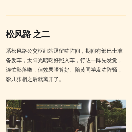
松风路 之二
系松风路公交枢纽站逗留咗阵间，期间有部巴士准
备发车，太阳光啱啱好照入车，行咗一阵先发觉，
连忙影落嚟，但效果唔算好。陪黄同学发咗阵骚，
影几张相之后就离开了。