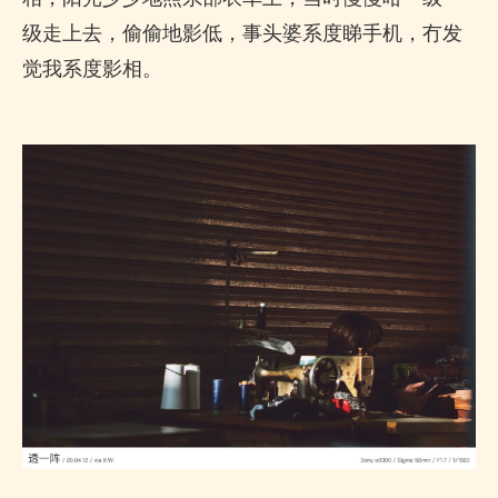
级走上去，偷偷地影低，事头婆系度睇手机，冇发
觉我系度影相。