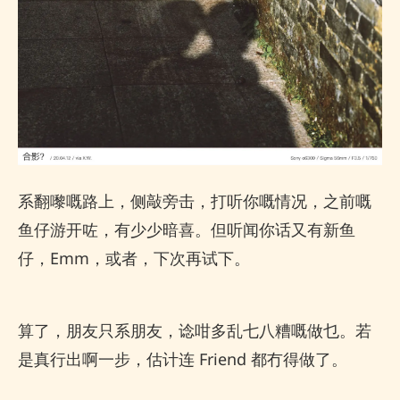
系翻嚟嘅路上，侧敲旁击，打听你嘅情况，之前嘅
鱼仔游开咗，有少少暗喜。但听闻你话又有新鱼
仔，Emm，或者，下次再试下。
算了，朋友只系朋友，谂咁多乱七八糟嘅做乜。若
是真行出啊一步，估计连 Friend 都冇得做了。