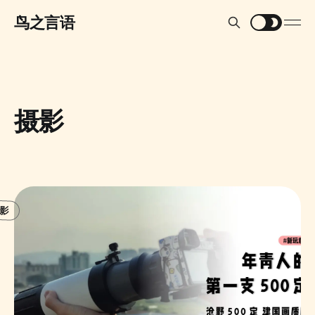
鸟之言语
摄影
影