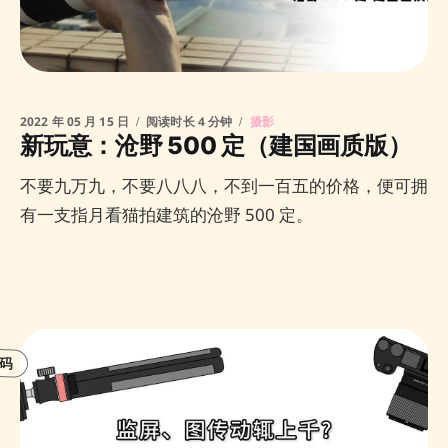
2022 年 05 月 15 日
阅读时长 4 分钟
摄影
新玩意：沧野 500 定（建国画质版）
不要九万九，不要八八八，不到一百五的价格，便可拥
有一支指月看猫拍建筑的沧野 500 定。
码